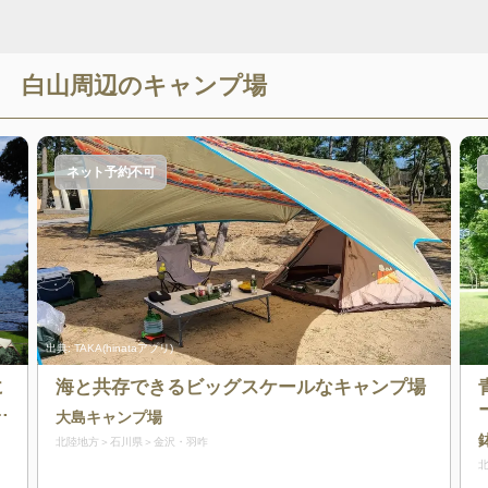
白山
周辺のキャンプ場
ネット予約不可
出典:
TAKA(hinataアプリ)
に
海と共存できるビッグスケールなキャンプ場
大島キャンプ場
な
北陸地方
石川県
金沢・羽咋