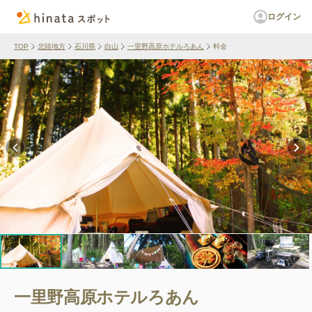
ログイン
TOP
北陸地方
石川県
白山
一里野高原ホテルろあん
料金
一里野高原ホテルろあん