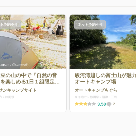
ト予約不可
ネット予約不可
stagram：@cammori4
伊豆の山の中で『自然の音
駿河湾越しの富士山が魅
を楽しめる1日１組限定の
オートキャンプ場
さなキャンプ場
サンキャンプサイト
オートキャンプもぐら
方
静岡県
東海地方
静岡県
沼津・三島
3.58
2