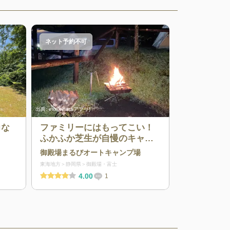
ネット予約不可
出典:
exit(hinataアプリ)
力な
ファミリーにはもってこい！
ふかふか芝生が自慢のキャン
プ場
御殿場まるびオートキャンプ場
東海地方
静岡県
御殿場・富士
4.00
1