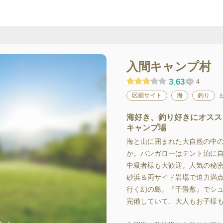
入間キャンプ村
3.63
4
区画サイト
海
釣り
海好き、釣り好きにオスス
キャンプ場
海と山に囲まれた大自然の中
か。バンガローはテント泊に
中級者様も大歓迎。人気の秘
砂浜＆両サイド岩場で迫力満
行く幻の島。『千畳敷』でシ
完備していて、大人もお子様も