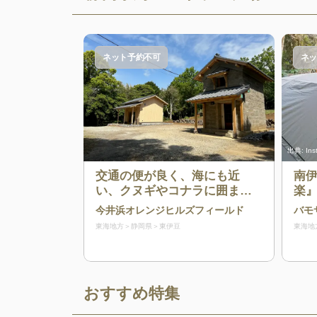
ネット予約不可
ネッ
出典:
In
交通の便が良く、海にも近
南
い、クヌギやコナラに囲まれ
楽』
た自然豊かなキャンプ場で
小
今井浜オレンジヒルズフィールド
バモ
す！
東海地方
静岡県
東伊豆
東海地
おすすめ特集