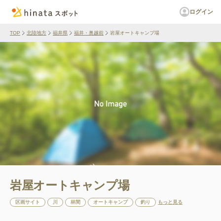
ログイン
TOP
北陸地方
福井県
福井・奥越前
岩屋オートキャンプ場
岩屋オートキャンプ場
区画サイト
川
林間
オートキャンプ
釣り
もっと見る