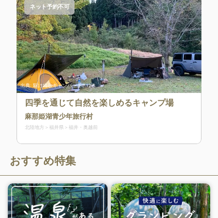
ネット予約不可
出典:
駆け出しキャンパーまさゆき
四季を通じて自然を楽しめるキャンプ場
麻那姫湖青少年旅行村
北陸地方
福井県
福井・奥越前
おすすめ特集