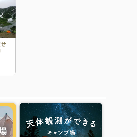
渡せ
的な