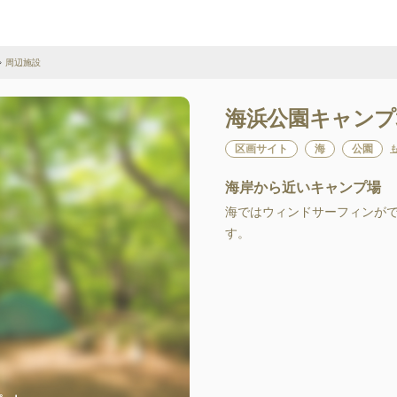
周辺施設
海浜公園キャンプ
区画サイト
海
公園
海岸から近いキャンプ場
海ではウィンドサーフィンが
す。