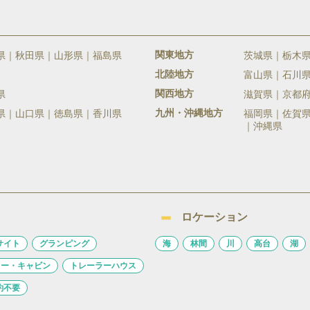
関東地方
県
秋田県
山形県
福島県
茨城県
栃木
北陸地方
富山県
石川
関西地方
県
滋賀県
京都
九州・沖縄地方
県
山口県
徳島県
香川県
福岡県
佐賀
沖縄県
ロケーション
サイト
グランピング
海
林間
川
高台
湖
ロー・キャビン
トレーラーハウス
約不要