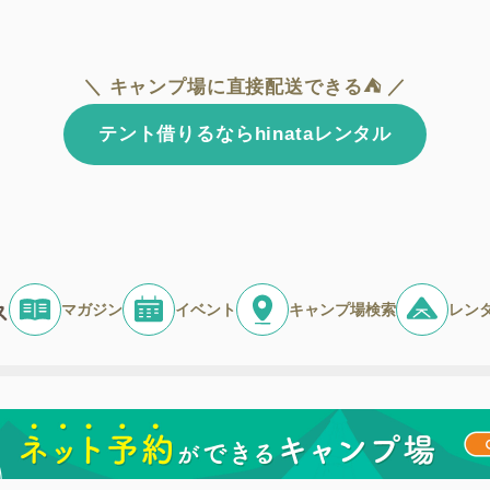
＼ キャンプ場に直接配送できる⛺ ／
テント借りるならhinataレンタル
マガジン
イベント
キャンプ場検索
レン