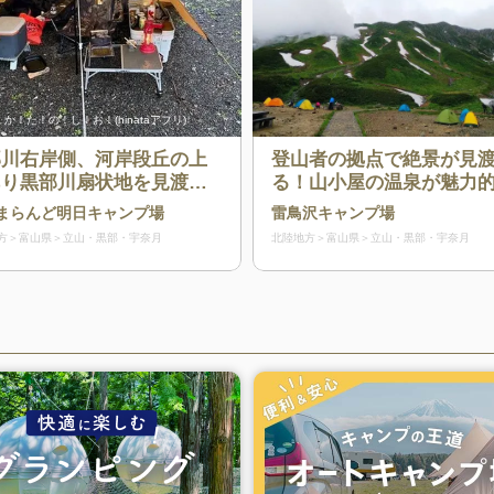
か！た！の！し！お！(hinataアプリ)
部川右岸側、河岸段丘の上
登山者の拠点で絶景が見
あり黒部川扇状地を見渡せ
る！山小屋の温泉が魅力
絶好の立地にあるキャンプ
キャンプ場
まらんど明日キャンプ場
雷鳥沢キャンプ場
方
富山県
立山・黒部・宇奈月
北陸地方
富山県
立山・黒部・宇奈月