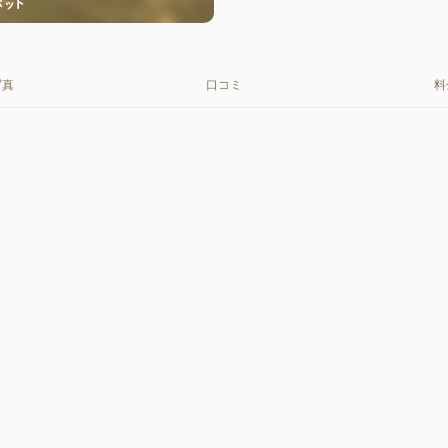
写真
口コミ
料