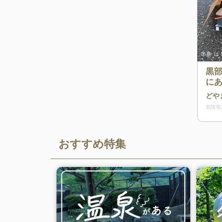
出典:
は！
黒
に
る
どや
場
北陸地
おすすめ特集