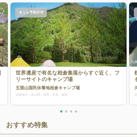
ネット予約不可
出典
麗
世界遺産で有名な相倉集落からすぐ近く、フ
リーサイトのキャンプ場
五箇山国民休養地相倉キャンプ場
北陸地方
富山県
高岡・氷見・砺波
おすすめ特集