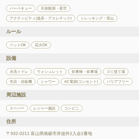
バーベキュー
天体観測・星空
アクティビティ(遊具・アスレチック)
トレッキング・登山
ルール
ペットOK
花火OK
設備
水洗トイレ
ウォシュレット
炊事棟・炊事場
ゴミ捨て場
売店・自販機
シャワー
AC電源(コンセント)
バリアフリー
周辺施設
スーパー
レジャー施設
コンビニ
住所
〒932-0211 富山県南砺市井波外2入会1番地