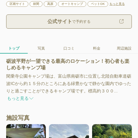
区画サイト
林間
高原
オートキャンプ
ペットOK
もっと見る
公式サイト
で予約する
トップ
写真
口コミ
料金
周辺施設
砺波平野が一望できる最高のロケーション！初心者も楽
しめるキャンプ場
閑乗寺公園キャンプ場は、富山県南砺市に位置し北陸自動車道砺
波ICから約１５分のところにある緑豊かなで静かな園内でゆった
りと過ごすことができるキャンプ場です。標高約３００...
もっと見る
施設写真