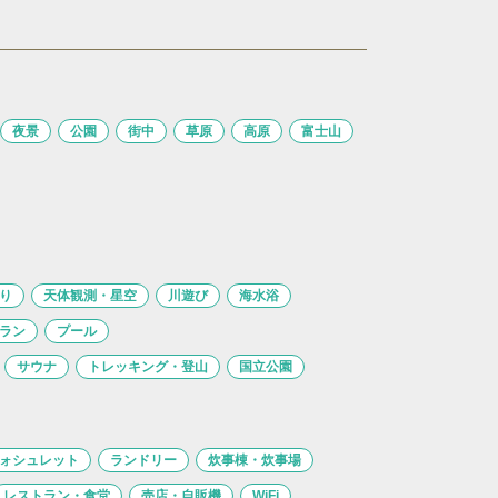
夜景
公園
街中
草原
高原
富士山
り
天体観測・星空
川遊び
海水浴
ラン
プール
サウナ
トレッキング・登山
国立公園
ォシュレット
ランドリー
炊事棟・炊事場
レストラン・食堂
売店・自販機
WiFi