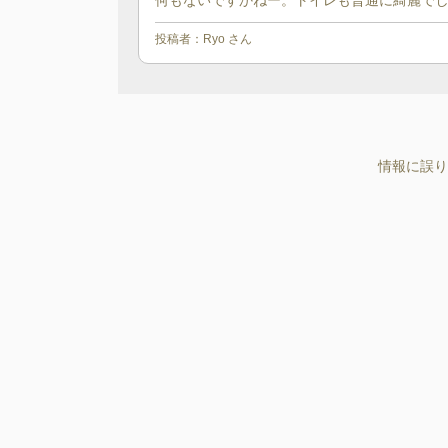
何もないですかねー。トイレも普通に綺麗でした
投稿者：
Ryo
さん
情報に誤り