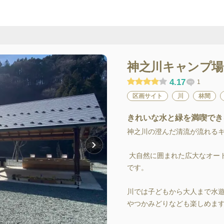
神之川キャンプ場
4.17
1
区画サイト
川
林間
きれいな水と緑を満喫でき
神之川の澄んだ清流が流れるキャ
 大自然に囲まれた広大なオートキャンプサイトは砂利が敷き詰められ水はけが良い
です。

川では子どもから大人まで水
やつかみどりなども楽しめます。