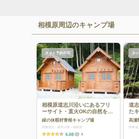
相模原
周辺のキャンプ場
ネット予約不可
ネッ
出典:
緑の休暇村 青根キャンプ場
出典:
In
相模原道志川沿いにあるフリ
道
ーサイト・直火OKの自然を満
た
喫できるキャンプ場
緑の休暇村青根キャンプ場
高瀬
関東地方
神奈川県
相模原
関東地
4.08
4