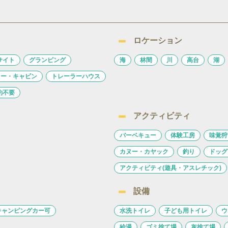
ロケーション
サイト
グランピング
海
林間
川
高台
湖
ロー・キャビン
トレーラーハウス
約不要
アクティビティ
バーベキュー
体験工房
味覚狩
カヌー・カヤック
釣り
ドッグ
アクティビティ(遊具・アスレチック)
設備
キャンピングカー可
水洗トイレ
子ども用トイレ
ウ
給湯
ゴミ捨て場
灰捨て場