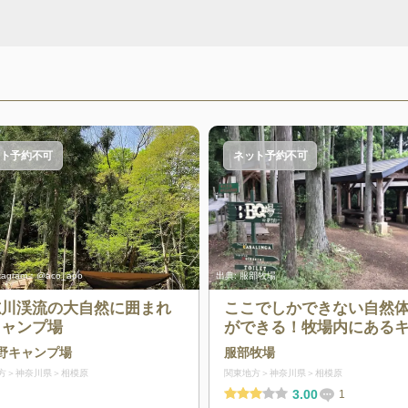
ト予約不可
ネット予約不可
stagram：@aco_apo
出典:
服部牧場
志川渓流の大自然に囲まれ
ここでしかできない自然
キャンプ場
ができる！牧場内にある
ンプ場
野キャンプ場
服部牧場
方
神奈川県
相模原
関東地方
神奈川県
相模原
3.00
1