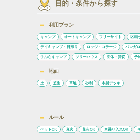
目的・条件から探す
利用プラン
キャンプ
オートキャンプ
フリーサイト
区画
デイキャンプ・日帰り
ロッジ・コテージ
バンガ
手ぶらキャンプ
ツリーハウス
団体・貸切
予
地面
土
芝生
草地
砂利
木製デッキ
ルール
ペットOK
直火
花火OK
車乗り入れOK