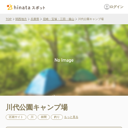
ログイン
TOP
関西地方
兵庫県
尼崎・宝塚・三田・篠山
川代公園キャンプ場
川代公園キャンプ場
区画サイト
川
林間
釣り
もっと見る