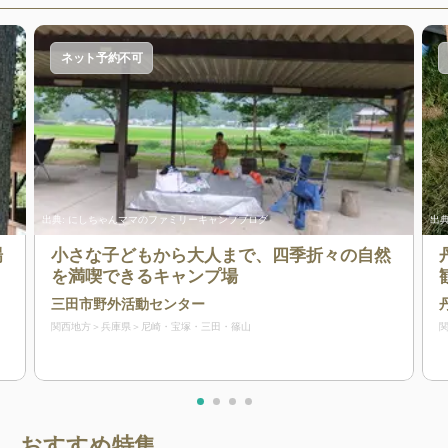
ネット予約不可
出典:
にしちゃんママのファミリーキャンプブログ
出典
場
小さな子どもから大人まで、四季折々の自然
を満喫できるキャンプ場
三田市野外活動センター
関西地方
兵庫県
尼崎・宝塚・三田・篠山
おすすめ特集