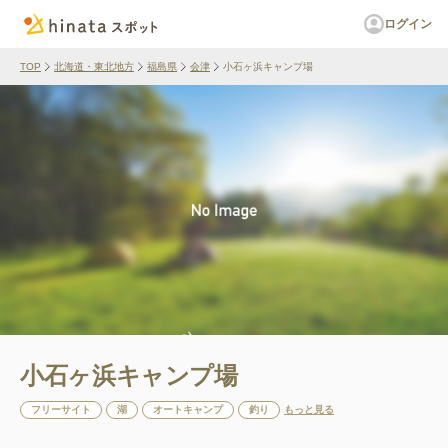
ログイン
TOP
北海道・東北地方
福島県
会津
小石ヶ浜キャンプ場
小石ヶ浜キャンプ場
フリーサイト
湖
オートキャンプ
釣り
もっと見る