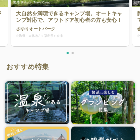
出典:
RakutenTravelCamp
出典
が
大自然を満喫できるキャンプ場。オートキャ
ンプ対応で、アウトドア初心者の方も安心！
さゆりオートパーク
北海道・東北地方
福島県
会津
おすすめ特集