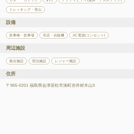
カヌー・カヤック
釣り
アクティビティ(遊具・アスレチック)
トレッキング・登山
設備
炊事棟・炊事場
売店・自販機
AC電源(コンセント)
周辺施設
複合施設
宿泊施設
レジャー施設
住所
〒965-0201 福島県会津若松市湊町赤井材木山3