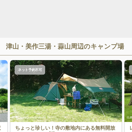
津山・美作三湯・蒜山
周辺のキャンプ場
ネット予約不可
出典:
Instagram(@siba483)
出典
沢
ちょっと珍しい！寺の敷地内にある無料開放