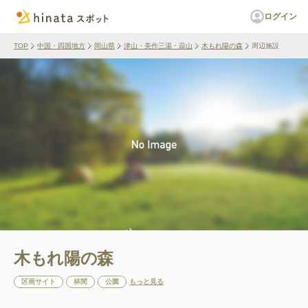
ログイン
TOP
中国・四国地方
岡山県
津山・美作三湯・蒜山
木もれ陽の森
周辺施設
木もれ陽の森
区画サイト
林間
公園
もっと見る