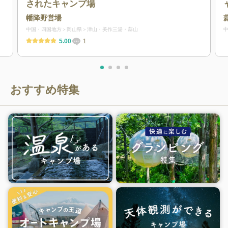
されたキャンプ場
幡降野営場
中国・四国地方
岡山県
津山・美作三湯・蒜山
5.00
1
おすすめ特集