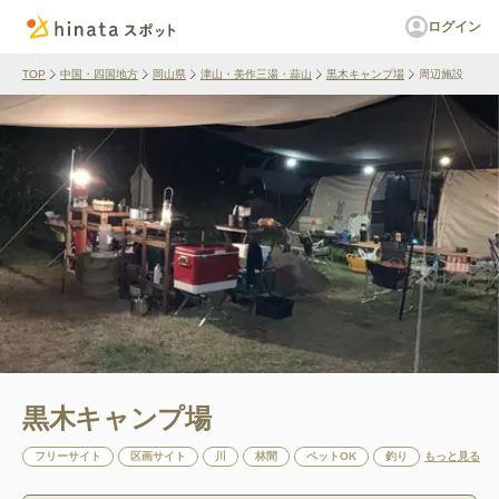
ログイン
TOP
中国・四国地方
岡山県
津山・美作三湯・蒜山
黒木キャンプ場
周辺施設
黒木キャンプ場
フリーサイト
区画サイト
川
林間
ペットOK
釣り
もっと見る