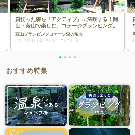
出典:
RakutenTravelCamp
出典
ラ
貸切った森を『アクティブ』に満喫する！岡
山・蒜山で楽しむ、コテージグランピング。
蒜山グランピングコテージ森の散歩
中国・四国地方
岡山県
津山・美作三湯・蒜山
おすすめ特集