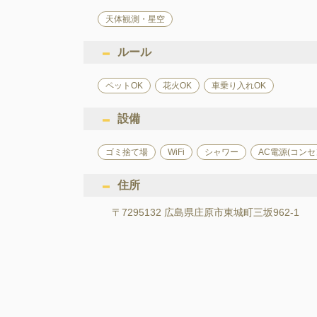
天体観測・星空
ルール
ペットOK
花火OK
車乗り入れOK
設備
ゴミ捨て場
WiFi
シャワー
AC電源(コンセ
住所
〒7295132 広島県庄原市東城町三坂962-1