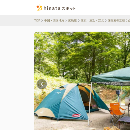
TOP
中国・四国地方
広島県
庄原・三次・芸北
休暇村帝釈峡くぬ