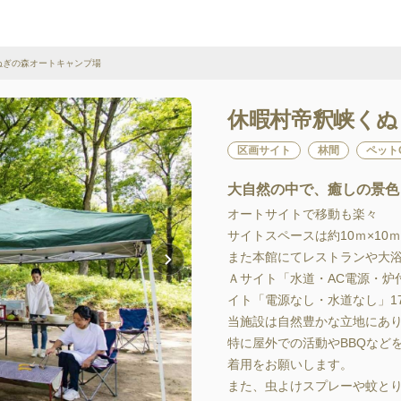
ぎの森オートキャンプ場
休暇村帝釈峡くぬ
区画サイト
林間
ペット
大自然の中で、癒しの景色
オートサイトで移動も楽々

サイトスペースは約10ｍ×10
また本館にてレストランや大浴場
Ａサイト「水道・AC電源・炉付
イト「電源なし・水道なし」17
当施設は自然豊かな立地にあり
特に屋外での活動やBBQなど
着用をお願いします。

また、虫よけスプレーや蚊と