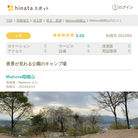
ログイン
TOP
関東地方
埼玉県
秩父・長瀞
Mahora稲穂山
Mahora稲穂山の口コミ
5.00
利用月
2023/04
ソロ
ロケーション
5
サービス
5
清潔面
5
アクセス
5
設備
5
周辺環境
5
夜景が見れる公園のキャンプ場
Mahora稲穂山
投稿者：
Markone
さん
投稿日：
2023/04/15