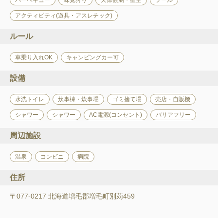
バーベキュー
味覚狩り
天体観測・星空
プール
アクティビティ(遊具・アスレチック)
ルール
車乗り入れOK
キャンピングカー可
設備
水洗トイレ
炊事棟・炊事場
ゴミ捨て場
売店・自販機
シャワー
シャワー
AC電源(コンセント)
バリアフリー
周辺施設
温泉
コンビニ
病院
住所
〒077-0217 北海道増毛郡増毛町別苅459