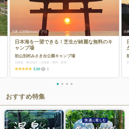
出典:
紅良蝦(hinataアプリ)
出典
ャ
日本海を一望できる！芝生が綺麗な無料のキ
ャンプ場
初山別村みさき台公園キャンプ場
北海道・東北地方
北海道
稚内・留萌
5.00
1
おすすめ特集