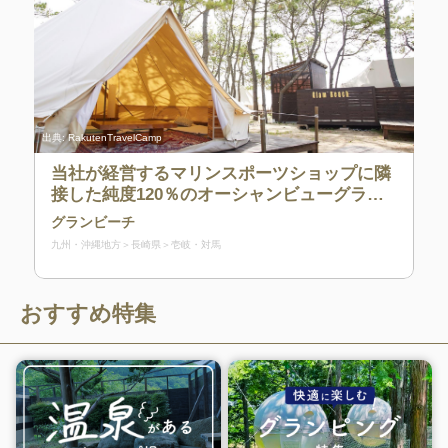
出典:
RakutenTravelCamp
当社が経営するマリンスポーツショップに隣
接した純度120％のオーシャンビューグラン
ピング施設。テントの前には白い砂浜と青い
グランビーチ
海が広がりプライベートビーチで寛ぎ贅沢な
九州・沖縄地方
長崎県
壱岐・対馬
リゾート気分が味わえます。クーラー、冷暖
房器具完備で暑い夏は涼しく冬は暖かくお部
屋で快適に過ごして頂けます。長崎県壱岐島
おすすめ特集
に所在する島唯一のグランピング施設。夏は
ダイビングやマリンスポーツ冬はテントサウ
ナや焚き火、BBQを楽しんで。