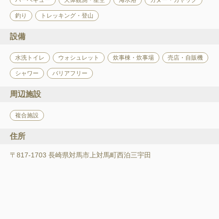
バーベキュー
天体観測・星空
海水浴
カヌー・カヤック
釣り
トレッキング・登山
設備
水洗トイレ
ウォシュレット
炊事棟・炊事場
売店・自販機
シャワー
バリアフリー
周辺施設
複合施設
住所
〒817-1703 長崎県対馬市上対馬町西泊三宇田