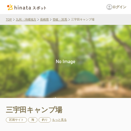
ログイン
TOP
九州・沖縄地方
長崎県
壱岐・対馬
三宇田キャンプ場
三宇田キャンプ場
区画サイト
海
釣り
もっと見る