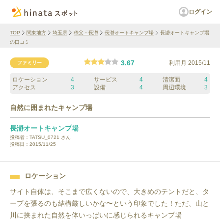
ログイン
TOP
関東地方
埼玉県
秩父・長瀞
長瀞オートキャンプ場
長瀞オートキャンプ場
の口コミ
3.67
利用月
2015/11
ファミリー
ロケーション
4
サービス
4
清潔面
4
アクセス
3
設備
4
周辺環境
3
自然に囲まれたキャンプ場
長瀞オートキャンプ場
投稿者：
TATSU_0721
さん
投稿日：
2015/11/25
ロケーション
サイト自体は、そこまで広くないので、大きめのテントだと、タ
ープを張るのも結構厳しいかな〜という印象でした！ただ、山と
川に挟まれた自然を体いっぱいに感じられるキャンプ場