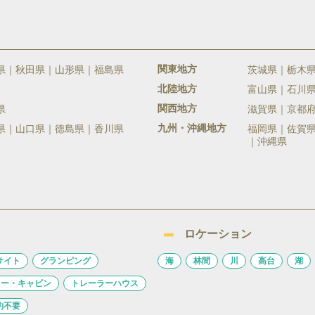
関東地方
県
秋田県
山形県
福島県
茨城県
栃木
北陸地方
富山県
石川
関西地方
県
滋賀県
京都
九州・沖縄地方
県
山口県
徳島県
香川県
福岡県
佐賀
沖縄県
ロケーション
サイト
グランピング
海
林間
川
高台
湖
ロー・キャビン
トレーラーハウス
約不要