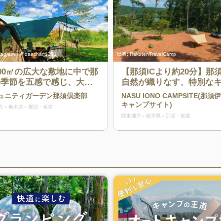
stagram：@daachan1201
出典:
RakutenTravelCamp
000㎡の広大な敷地に中で那
【那須ICより約20分】那
の季節を五感で感じ、大人
自然が織りなす、特別な
子どもも楽しめる手づくり
ンプ体験
ュニティガーデン那須倶楽部
NASU IONO CAMPSITE(那須
験ができるキャンプ場
キャンプサイト)
方
栃木県
那須・板室
関東地方
栃木県
那須・板室