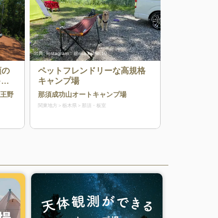
出典:
Instagram：@risa.kame.10
須の
ペットフレンドリーな高規格
キャ
キャンプ場
伊王野
那須成功山オートキャンプ場
関東地方
栃木県
那須・板室