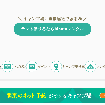
＼ キャンプ場に直接配送できる⛺ ／
テント借りるならhinataレンタル
マガジン
イベント
キャンプ場検索
レン