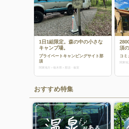
出典:
In
1日1組限定。森の中の小さな
28
キャンプ場。
須
も
プライベートキャンピングサイト那
コミ
体
須
関東地
関東地方
栃木県
那須・板室
おすすめ特集