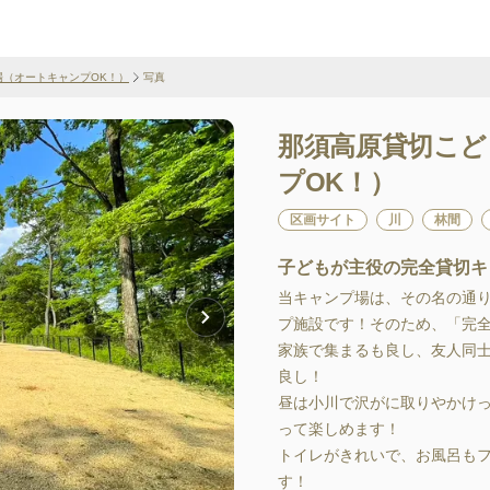
場（オートキャンプOK！）
写真
那須高原貸切こど
プOK！）
区画サイト
川
林間
子どもが主役の完全貸切キ
当キャンプ場は、その名の通
プ施設です！そのため、「完
家族で集まるも良し、友人同
良し！

昼は小川で沢がに取りやかけ
って楽しめます！

トイレがきれいで、お風呂も
す！