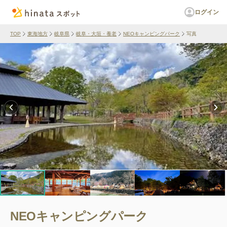
ログイン
TOP
東海地方
岐阜県
岐阜・大垣・養老
NEOキャンピングパーク
写真
NEOキャンピングパーク