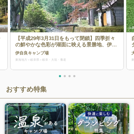
出典:
Instagram(@hung200985)
出典
ャ
【平成29年3月31日をもって閉鎖】四季折々
の鮮やかな色彩が湖面に映える景勝地、伊自
良湖そばにあるキャンプ場
伊自良キャンプ場
東海地方
岐阜県
岐阜・大垣・養老
おすすめ特集