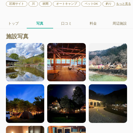
区画サイト
川
林間
オートキャンプ
ペットOK
釣り
もっと見る
トップ
写真
口コミ
料金
周辺施設
施設写真