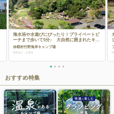
出典:
RakutenTravelCamp
出典
海水浴や水遊びにぴったり！プライベートビ
ーチまで歩いて5分♪ 大自然に囲まれたキャ
ンプ場です。
休暇村竹野海岸キャンプ場
関西地方
兵庫県
おすすめ特集