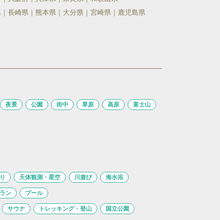
県
長崎県
熊本県
大分県
宮崎県
鹿児島県
夜景
公園
街中
草原
高原
富士山
り
天体観測・星空
川遊び
海水浴
ラン
プール
サウナ
トレッキング・登山
国立公園