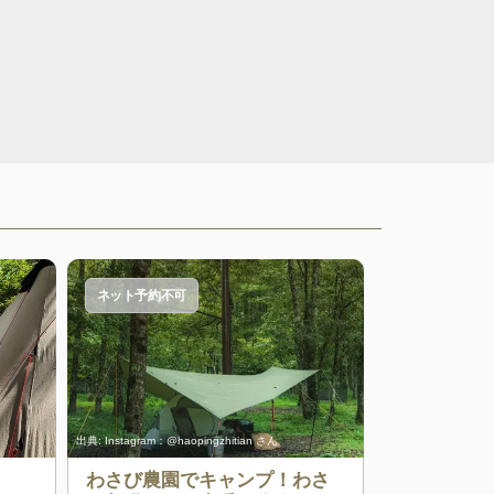
ネット予約不可
出典:
Instagram：@haopingzhitian さん
わさび農園でキャンプ！わさ