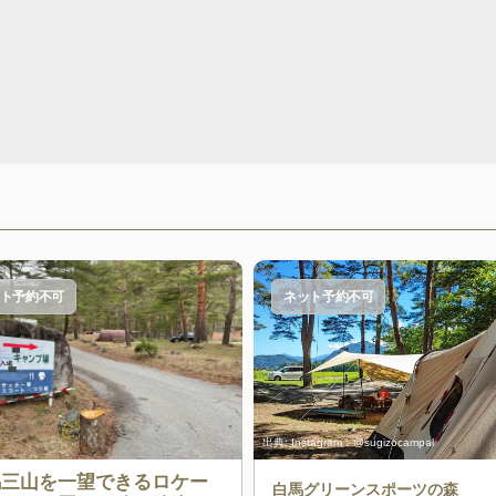
ト予約不可
ネット予約不可
出典:
Instagram：@sugizocampal
馬三山を一望できるロケー
白馬グリーンスポーツの森