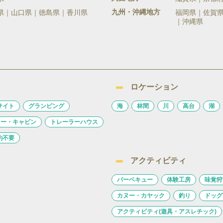
九州・沖縄地方
県
山口県
徳島県
香川県
福岡県
佐賀
沖縄県
ロケーション
サイト
グランピング
海
林間
川
高台
湖
ロー・キャビン
トレーラーハウス
約不要
アクティビティ
バーベキュー
体験工房
味覚狩
カヌー・カヤック
釣り
ドッグ
アクティビティ(遊具・アスレチック)