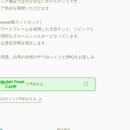
゚ング施設では欠かせないホテルテントです。

゙ア気分を満喫いただけます。

peak製ランドロック）

いワークフレームを採用した大型テント。リビングと
合理的な２ルームシェルターとなっています。

沢な滞在空間を両立します。

ご用意。白馬の自然の中でゆっくりとBBQをお楽しみ
で予約する
公式サイトで予約をする