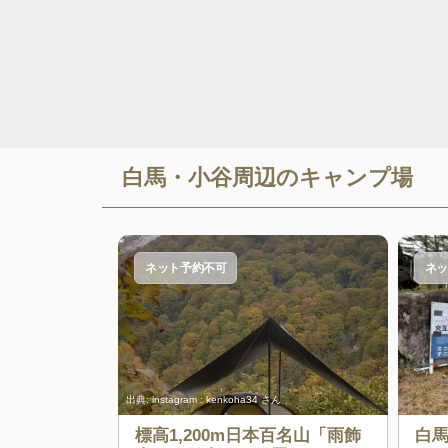
白馬・小谷
周辺のキャンプ場
ネット予約不可
ネッ
出典:
instagram : kenkoha34 さん
標高1,200m日本百名山「雨飾
白