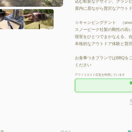
込む斬新なデザイン、グランヒ
屋内に居ながら贅沢なアウトト
☆キャンピングテント　（snow
スノーピーク社製の剛性の高
寝室をひとつでまかなえる、
本格的なアウトドア体験と贅
お食事つきプランではBBQを
ください
アフィリエイト広告を利用しています