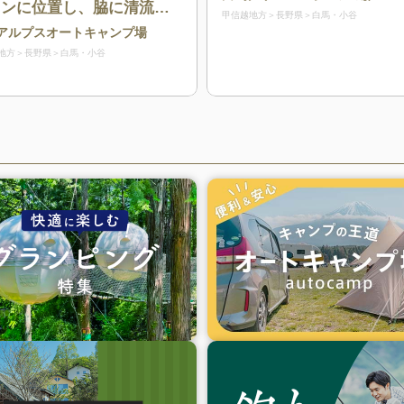
ョンに位置し、脇に清流が
甲信越地方
長野県
白馬・小谷
れているキャンプ場
アルプスオートキャンプ場
地方
長野県
白馬・小谷