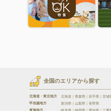
全国のエリアから探す
北海道・東北地方
北海道
青森県
岩手県
宮城
甲信越地方
新潟県
山梨県
長野県
東海地方
岐阜県
静岡県
愛知県
三重