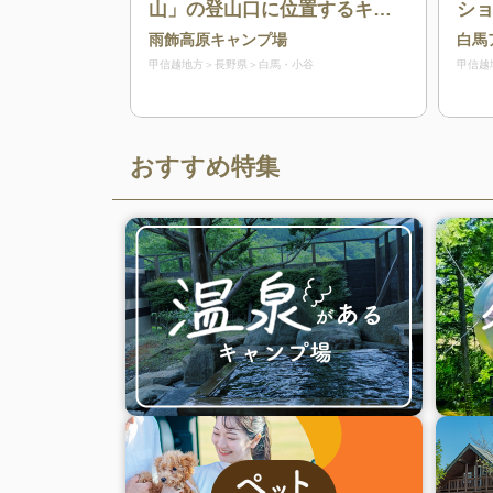
山」の登山口に位置するキャ
シ
ンプ場
流
雨飾高原キャンプ場
白馬
甲信越地方
長野県
白馬・小谷
甲信越
おすすめ特集