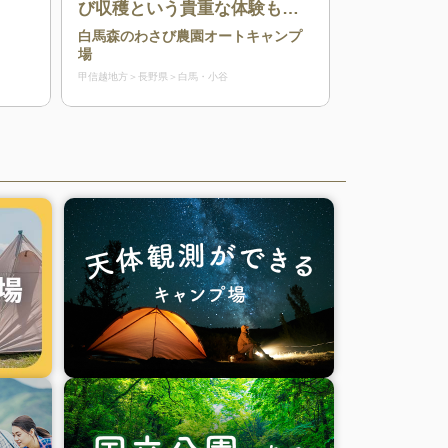
び収穫という貴重な体験もで
きるキャンプ場
白馬森のわさび農園オートキャンプ
場
甲信越地方
長野県
白馬・小谷