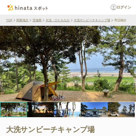
ログイン
TOP
関東地方
茨城県
大洗・ひたちなか
大洗サンビーチキャンプ場
周辺施設
大洗サンビーチキャンプ場