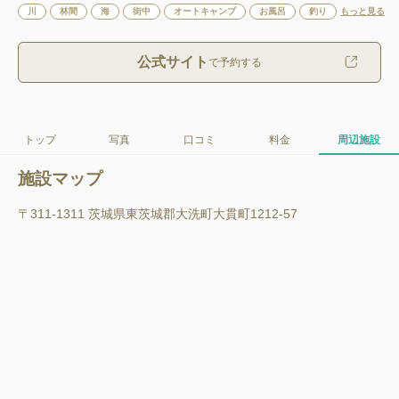
川
林間
海
街中
オートキャンプ
お風呂
釣り
もっと見る
公式サイト
で予約する
トップ
写真
口コミ
料金
周辺施設
施設マップ
〒311-1311 茨城県東茨城郡大洗町大貫町1212-57