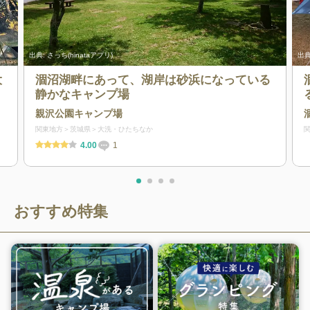
出典:
さっち(hinataアプリ)
出典
大
涸沼湖畔にあって、湖岸は砂浜になっている
静かなキャンプ場
親沢公園キャンプ場
関東地方
茨城県
大洗・ひたちなか
4.00
1
おすすめ特集