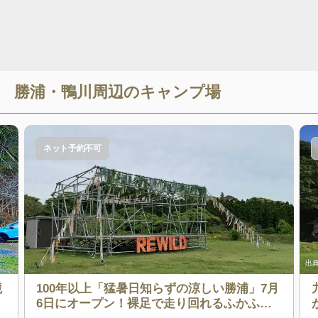
勝浦・鴨川
周辺のキャンプ場
ネット予約不可
出典
境
100年以上「猛暑日知らずの涼しい勝浦」7月
6日にオープン！裸足で走り回れるふかふか