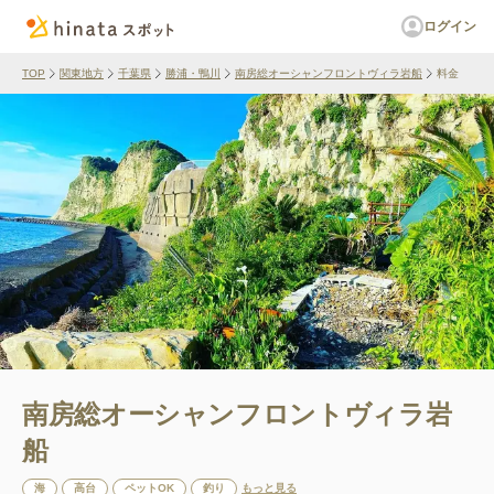
ログイン
TOP
関東地方
千葉県
勝浦・鴨川
南房総オーシャンフロントヴィラ岩船
料金
南房総オーシャンフロントヴィラ岩
船
海
高台
ペットOK
釣り
もっと見る