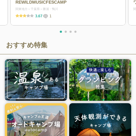
芝生が特徴。ゆったり過ごせる広々フリーサ
REWILDMUSICFESCAMP
イトは贅沢な空間を味わえる。 夜は360度満
関東地方
千葉県
勝浦・鴨川
天の星々の下、没入感に酔いしれることがで
3.67
1
きるチルキャンプ場。
おすすめ特集