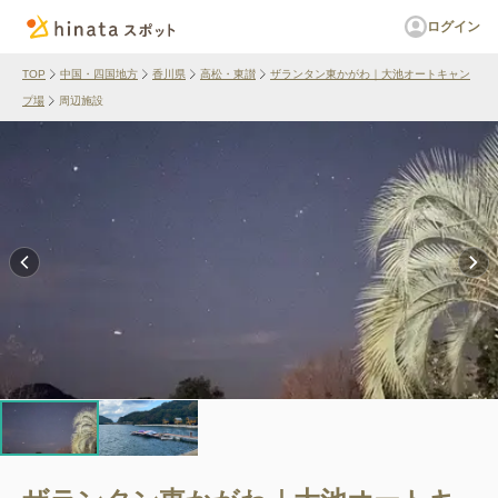
ログイン
TOP
中国・四国地方
香川県
高松・東讃
ザランタン東かがわ｜大池オートキャン
プ場
周辺施設