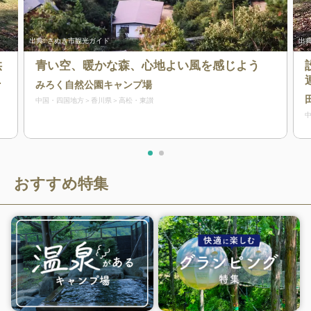
出典:
さぬき市観光ガイド
出典
供
青い空、暖かな森、心地よい風を感じよう
ン
みろく自然公園キャンプ場
中国・四国地方
香川県
高松・東讃
おすすめ特集