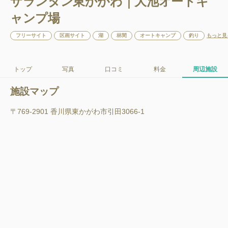
ザランタン東かがわ｜大池オートキ
ャンプ場
フリーサイト
区画サイト
湖
林間
オートキャンプ
釣り
もっと見
トップ
写真
口コミ
料金
周辺施設
施設マップ
〒769-2901 香川県東かがわ市引田3066-1