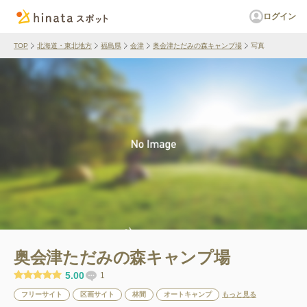
ログイン
TOP
北海道・東北地方
福島県
会津
奥会津ただみの森キャンプ場
写真
奥会津ただみの森キャンプ場
5.00
1
フリーサイト
区画サイト
林間
オートキャンプ
もっと見る