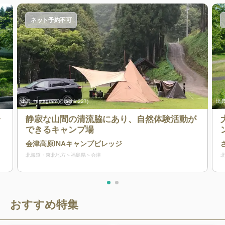
ネット予約不可
出典:
Instagram(@rashin227)
出典
ャ
静寂な山間の清流脇にあり、自然体験活動が
！
できるキャンプ場
会津高原INAキャンプビレッジ
北海道・東北地方
福島県
会津
おすすめ特集