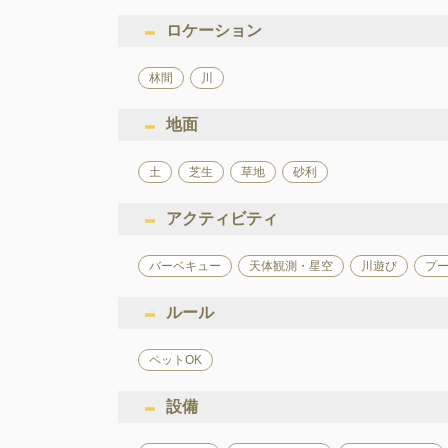
ロケーション
林間
川
地面
土
芝生
草地
砂利
アクティビティ
バーベキュー
天体観測・星空
川遊び
プ
ルール
ペットOK
設備