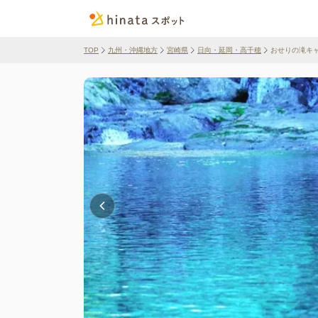
TOP
九州・沖縄地方
宮崎県
日向・延岡・高千穂
おせりの滝キ