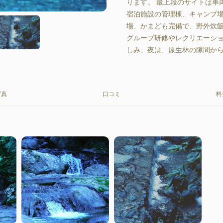
ります。 最上段のサイトは車
宿泊施設の管理棟、キャンプ
場、かまども完備で、野外炊
グループ研修やレクリエーシ
しみ、夜は、原生林の隙間か
写真
口コミ
料