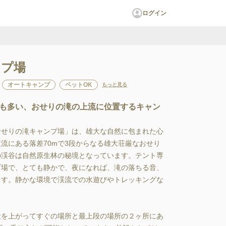
ログイン
ンプ場
オートキャンプ
ペットOK
もっと見る
も多い、おせりの滝の上流に位置するキャン
おせりの滝キャンプ場」は、雄大な自然に包まれた心
流にある落差70mで3段からなる雄大荘厳なおせり
の渓谷は自然原生林の秘境となっています。テント専
プ場で、とても静かで、夜になれば、滝の落ちる音、
ます。静かな環境で渓流での水遊びやトレッキングな
段を上がってすぐの場所と最上段の場所の２ヶ所にあ