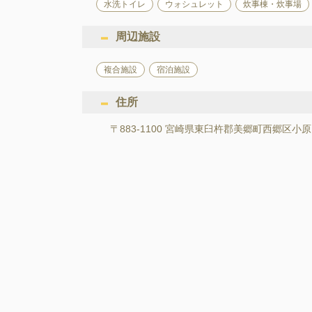
水洗トイレ
ウォシュレット
炊事棟・炊事場
周辺施設
複合施設
宿泊施設
住所
〒883-1100 宮崎県東臼杵郡美郷町西郷区小原