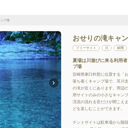
ャンプ場
おせりの滝キャ
フリーサイト
川
林間
夏場は川遊びに来る利用者
プ場
宮崎県東臼杵郡に位置する「
落ち着くキャンプ場で、耳川支
の滝が近くにあります。周辺
用サイトのみの小さなキャン
渓流の流れる音だけが聞こえ
どを楽しむことができます。

テントサイトは駐車場から階