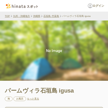
ログイン
TOP
九州・沖縄地方
沖縄県
石垣島･竹富島
パームヴィラ石垣島 igusa
パームヴィラ石垣島 igusa
海
お風呂
もっと見る