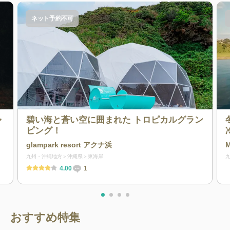
ネット予約不可
ャ
碧い海と蒼い空に囲まれた トロピカルグラン
ょ
ピング！
ヮ
glampark resort アクナ浜
M
九州・沖縄地方
沖縄県
東海岸
4.00
1
おすすめ特集