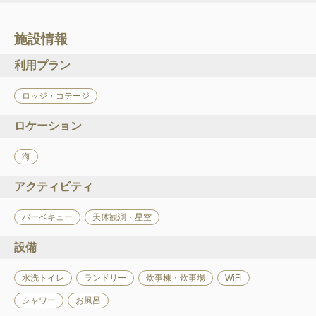
施設情報
利用プラン
ロッジ・コテージ
ロケーション
海
アクティビティ
バーベキュー
天体観測・星空
設備
水洗トイレ
ランドリー
炊事棟・炊事場
WiFi
シャワー
お風呂