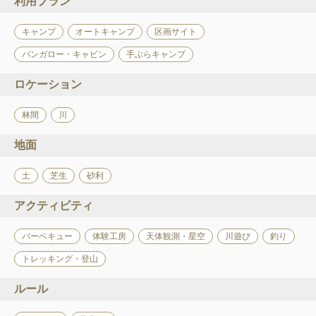
利用プラン
キャンプ
オートキャンプ
区画サイト
バンガロー・キャビン
手ぶらキャンプ
ロケーション
林間
川
地面
土
芝生
砂利
アクティビティ
バーベキュー
体験工房
天体観測・星空
川遊び
釣り
トレッキング・登山
ルール