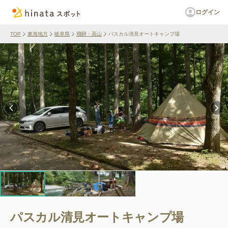
ログイン
TOP
東海地方
岐阜県
飛騨・高山
パスカル清見オートキャンプ場
パスカル清見オートキャンプ場