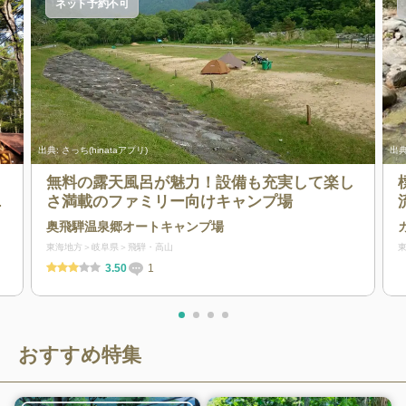
ネット予約不可
出典:
さっち(hinataアプリ)
出典
】
無料の露天風呂が魅力！設備も充実して楽し
と
さ満載のファミリー向けキャンプ場
だ
奥飛騨温泉郷オートキャンプ場
東海地方
岐阜県
飛騨・高山
3.50
1
おすすめ特集