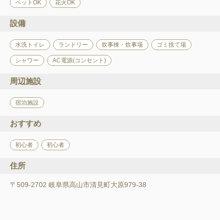
ペットOK
花火OK
設備
水洗トイレ
ランドリー
炊事棟・炊事場
ゴミ捨て場
シャワー
AC電源(コンセント)
周辺施設
宿泊施設
おすすめ
初心者
初心者
住所
〒509-2702 岐阜県高山市清見町大原979-38