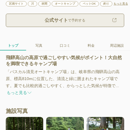
区画サイト
川
林間
オートキャンプ
ペットOK
釣り
もっと見る
公式サイト
で予約する
トップ
写真
口コミ
料金
周辺施設
飛騨高山の高原で過ごしやすい気候がポイント！大自然
を満喫できるキャンプ場
「パスカル清見オートキャンプ場」は、岐阜県の飛騨高山の高
原、標高810mに位置した、清流と緑に囲まれたキャンプ場で
す。夏でも比較的過ごしやすく、からっとした気候が特徴で...
もっと見る
施設写真