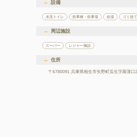
設備
水洗トイレ
炊事棟・炊事場
給湯
ゴミ捨
周辺施設
スーパー
レジャー施設
住所
〒6780091 兵庫県相生市矢野町瓜生字羅漢口2