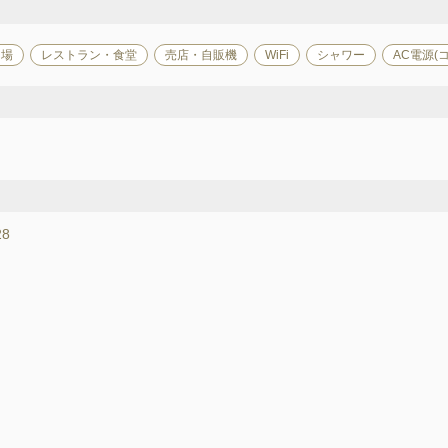
て場
レストラン・食堂
売店・自販機
WiFi
シャワー
AC電源(
8