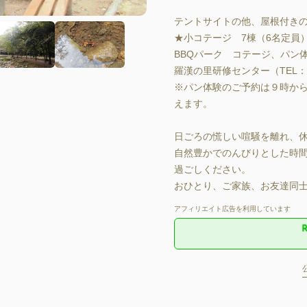
テントサイトの他、屋根付きのB
★小コテージ　7棟（6名定員）
BBQパーク　コテージ、パ
羅漢の里研修センター（TEL：07
※パン体験のご予約は９時から
えます。

日ごろの慌しい喧騒を離れ、
自然豊かでのんびりとした時
過ごしください。

おひとり、ご家族、お友達同士
アフィリエイト広告を利用しています