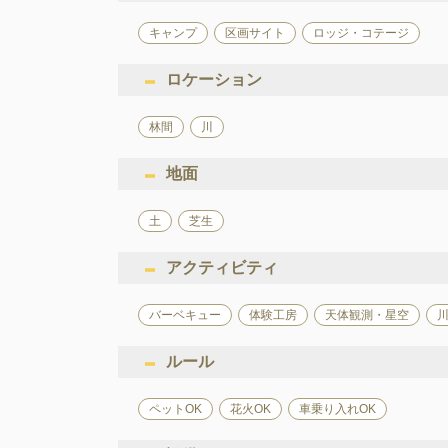
キャンプ
区画サイト
ロッジ・コテージ
ロケーション
林間
川
地面
土
芝生
アクティビティ
バーベキュー
体験工房
天体観測・星空
ルール
ペットOK
花火OK
車乗り入れOK