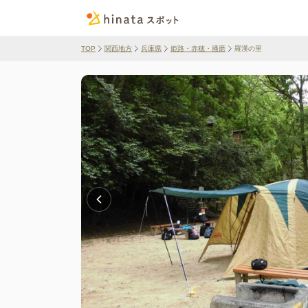
TOP
関西地方
兵庫県
姫路・赤穂・播磨
羅漢の里