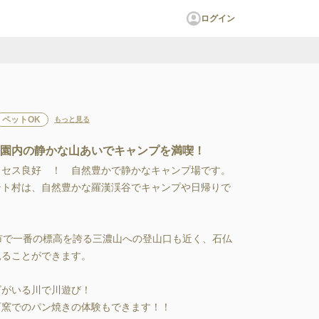
ログイン
ペットOK
もっと見る
然公園内の静かな山あいでキャンプを満喫！
セス良好　！　自然豊かで静かなキャンプ場です。

ト村は、自然豊かな羅漢渓谷でキャンプや日帰りで
市で一番の標高を誇る三濃山への登山口も近く、石仏
ことができます。

゙いる川で川遊び！

窯でのパン焼きの体験もできます！！
