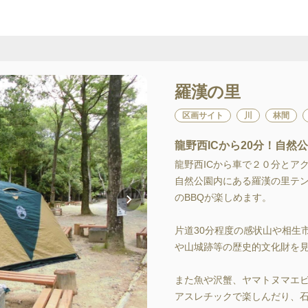
羅漢の里
区画サイト
川
林間
龍野西ICから20分！自
龍野西ICから車で２０分とアク
自然公園内にある羅漢の里テン
のBBQが楽しめます。

片道30分程度の感状山や相生
や山城跡等の歴史的文化財を見る
また魚や沢蟹、ヤマトヌマエビか
アスレチックで楽しんだり、石