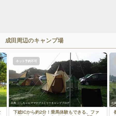
成田
周辺のキャンプ場
ネット予約不可
出典:
にしちゃんママのファミリーキャンプブログ
出典
な
下総ICから約2分！乗馬体験もできる、ファ