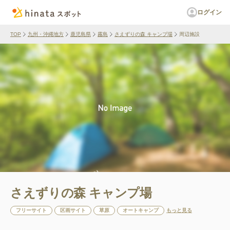
ログイン
TOP
九州・沖縄地方
鹿児島県
霧島
さえずりの森 キャンプ場
周辺施設
さえずりの森 キャンプ場
フリーサイト
区画サイト
草原
オートキャンプ
もっと見る