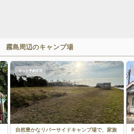
霧島
周辺のキャンプ場
ネット予約不可
出典
ャ
自然豊かなリバーサイドキャンプ場で、家族