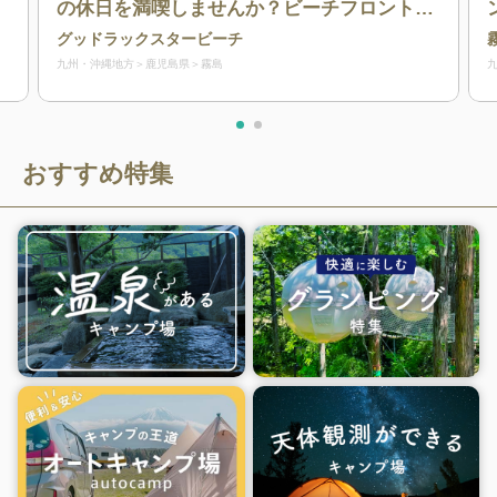
の休日を満喫しませんか？ビーチフロントで
は、海の青さとサンセットの赤さが美しく調
グッドラックスタービーチ
和します。心も体もリフレッシュできるキャ
九州・沖縄地方
鹿児島県
霧島
ンプ場です。【ペット同伴可】
おすすめ特集