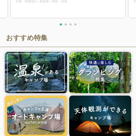
中国・四国地方
鳥取県
鳥取・岩美
ス
、
で
0
る
おすすめ特集