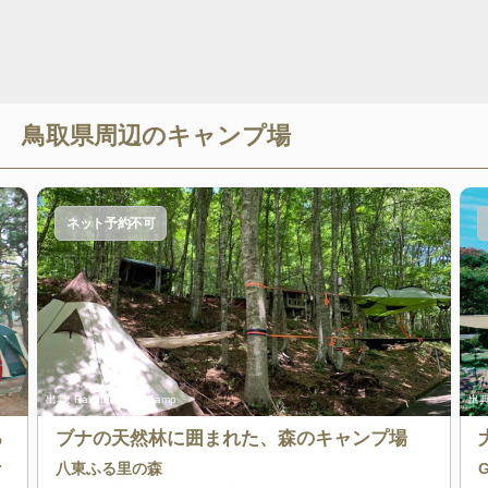
鳥取県
周辺のキャンプ場
ネット予約不可
出典:
RakutenTravelCamp
出典
る
ブナの天然林に囲まれた、森のキャンプ場
設
八東ふる里の森
G
冷