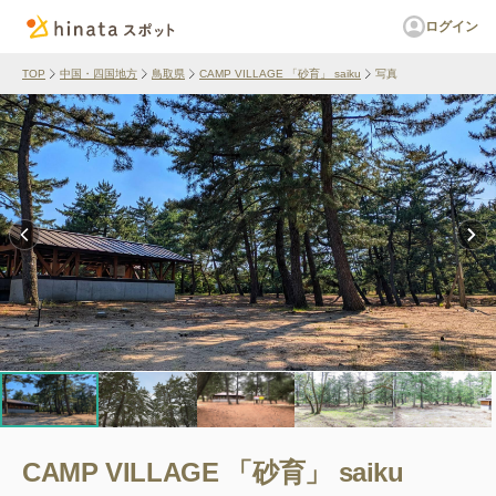
ログイン
TOP
中国・四国地方
鳥取県
CAMP VILLAGE 「砂育」 saiku
写真
CAMP VILLAGE 「砂育」 saiku