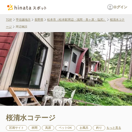
ログイン
TOP
甲信越地方
長野県
松本市（松本駅周辺・浅間・美ヶ原・塩尻）
桜清水コテ
ージ
周辺施設
桜清水コテージ
区画サイト
林間
高原
ペットOK
お風呂
釣り
もっと見る