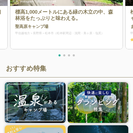
出典:
Instagram：@yogorouza4
初
標高1,000メートルにある緑の木立の中、森
林浴をたっぷりと味わえる。
聖高原キャンプ場
甲信越地方
長野県
松本市（松本駅周辺・浅間・美ヶ原・塩尻）
おすすめ特集