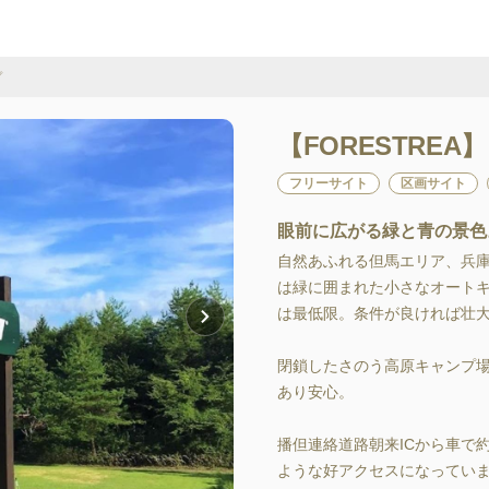
゚
【FORESTRE
フリーサイト
区画サイト
眼前に広がる緑と青の景色
自然あふれる但馬エリア、兵庫
は緑に囲まれた小さなオートキャ
は最低限。条件が良ければ壮大
閉鎖したさのう高原キャンプ
あり安心。

播但連絡道路朝来ICから車で約
ような好アクセスになっていま