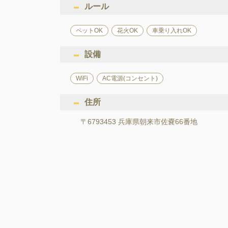
ルール
ペットOK
花火OK
車乗り入れOK
設備
WiFi
AC電源(コンセント)
住所
〒6793453 兵庫県朝来市佐嚢66番地