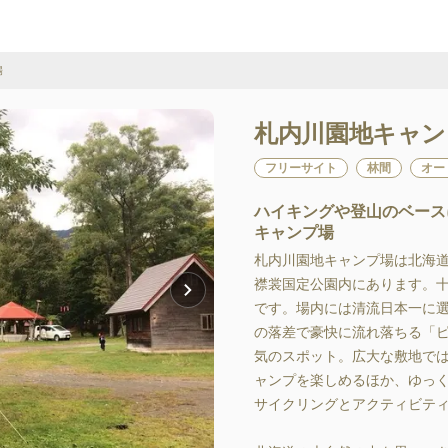
場
札内川園地キャン
フリーサイト
林間
オー
ハイキングや登山のベース
キャンプ場
札内川園地キャンプ場は北海
襟裳国定公園内にあります。
です。場内には清流日本一に選
の落差で豪快に流れ落ちる「
気のスポット。広大な敷地で
ャンプを楽しめるほか、ゆっ
サイクリングとアクティビティ