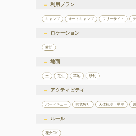
利用プラン
キャンプ
オートキャンプ
フリーサイト
ロケーション
林間
地面
土
芝生
草地
砂利
アクティビティ
バーベキュー
味覚狩り
天体観測・星空
ルール
花火OK