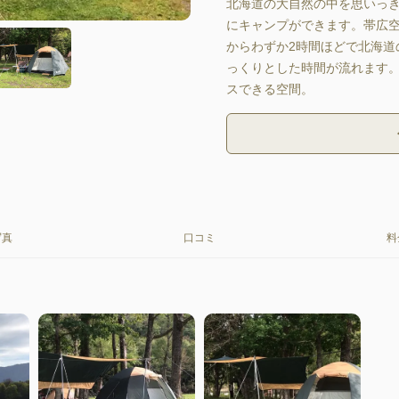
北海道の大自然の中を思いっ
にキャンプができます。帯広空
からわずか2時間ほどで北海道
っくりとした時間が流れます
スできる空間。
写真
口コミ
料