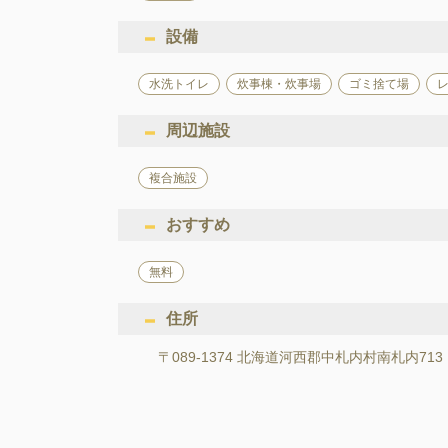
設備
水洗トイレ
炊事棟・炊事場
ゴミ捨て場
周辺施設
複合施設
おすすめ
無料
住所
〒089-1374 北海道河西郡中札内村南札内713