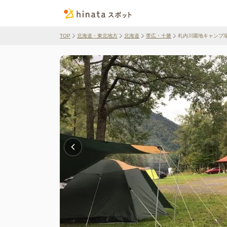
TOP
北海道・東北地方
北海道
帯広・十勝
札内川園地キャンプ