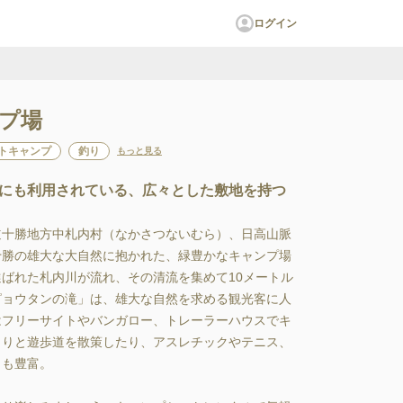
ログイン
プ場
トキャンプ
釣り
もっと見る
にも利用されている、広々とした敷地を持つ
道十勝地方中札内村（なかさつないむら）、日高山脈
十勝の雄大な大自然に抱かれた、緑豊かなキャンプ場
ばれた札内川が流れ、その清流を集めて10メートル
ピョウタンの滝」は、雄大な自然を求める観光客に人
はフリーサイトやバンガロー、トレーラーハウスでキ
くりと遊歩道を散策したり、アスレチックやテニス、
も豊富。
