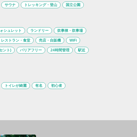
サウナ
トレッキング・登山
国立公園
ォシュレット
ランドリー
炊事棟・炊事場
レストラン・食堂
売店・自販機
WiFi
セント)
バリアフリー
24時間管理
駅近
トイレが綺麗
有名
初心者