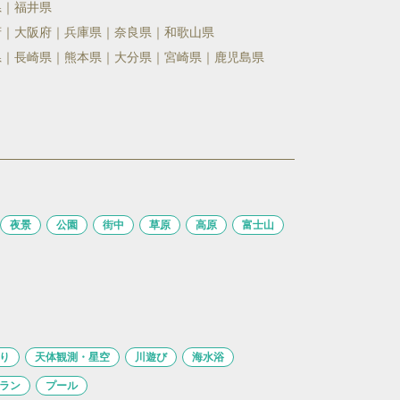
県
福井県
府
大阪府
兵庫県
奈良県
和歌山県
県
長崎県
熊本県
大分県
宮崎県
鹿児島県
夜景
公園
街中
草原
高原
富士山
り
天体観測・星空
川遊び
海水浴
ラン
プール