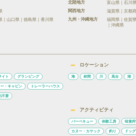
北陸地方
富山県
石川
関西地方
県
滋賀県
京都
九州・沖縄地方
県
山口県
徳島県
香川県
福岡県
佐賀
沖縄県
ロケーション
サイト
グランピング
海
林間
川
高台
湖
ロー・キャビン
トレーラーハウス
約不要
アクティビティ
バーベキュー
体験工房
味覚狩
カヌー・カヤック
釣り
ドッグ