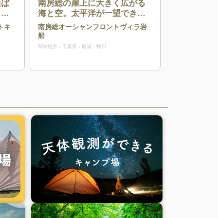
選ば
南房総の崖上に大きく広がる
ャン
海と空。太平洋が一望できる
絶景が辺りに広がるキャンプ
トキ
南房総オーシャンフロントヴィラ岩
場
船
関東地方
千葉県
勝浦・鴨川