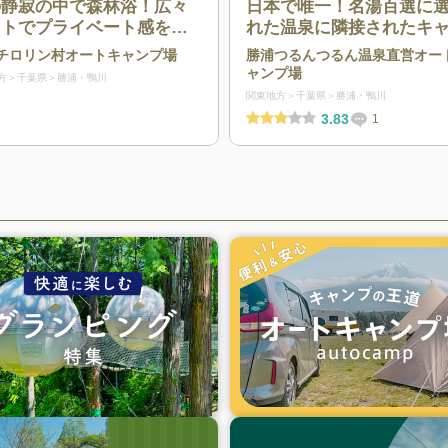
の静寂の中で森林浴！広々
日本で唯一！名湯百選に
イトでプライベート感を味
れた温泉に隣接されたキ
えるキャンプ場
プ場
チロリン村オートキャンプ場
勝浦つるんつるん温泉直営オー
ャンプ場
方
千葉県
勝浦・鴨川
関東地方
千葉県
勝浦・鴨川
3.83
1