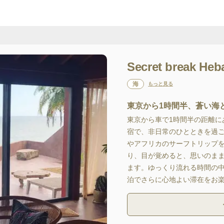
Secret break Heb
海
もっと見る
東京から1時間半、蒼い海
東京から車で1時間半の距離に
宿で、非日常のひとときを過
やアフリカのサーフトリップ
り、目が覚めると、思いのま
ます。ゆっくり流れる時間の
泊でさらに心地よい滞在をお