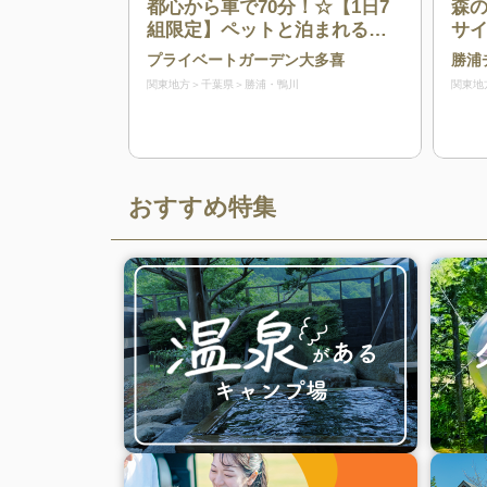
都心から車で70分！☆【1日7
森
組限定】ペットと泊まれるグ
サ
ランピング！森の中の開放的
わ
プライベートガーデン大多喜
勝浦
なプール、本格BBQコンロ、
関東地方
千葉県
勝浦・鴨川
関東地
ドームテントやツリーハウ
ス、露天風呂、広いデッキ、
レンタルサウナなど自分たち
だけのプライベート空間を満
喫できます
おすすめ特集