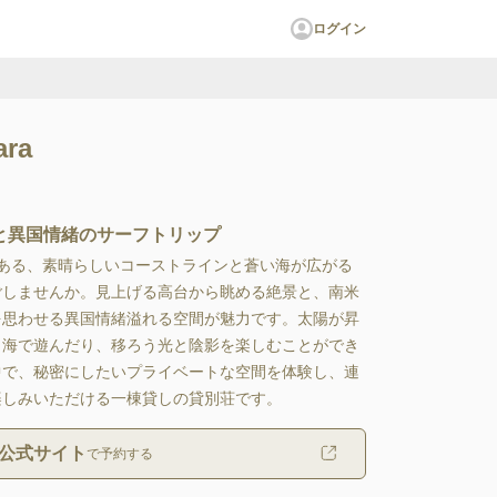
ログイン
ara
と異国情緒のサーフトリップ
ある、素晴らしいコーストラインと蒼い海が広がる
ごしませんか。見上げる高台から眺める絶景と、南米
を思わせる異国情緒溢れる空間が魅力です。太陽が昇
ま海で遊んだり、移ろう光と陰影を楽しむことができ
中で、秘密にしたいプライベートな空間を体験し、連
楽しみいただける一棟貸しの貸別荘です。
公式サイト
で予約する