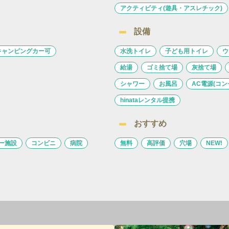
アクティビティ(遊具・アスレチック)
設備
キャンピングカー可
水洗トイレ
子ども用トイレ
ウ
給湯
ゴミ捨て場
灰捨て場
シャワー
お風呂
AC電源(コン
hinataレンタル提携
おすすめ
ー施設
コンビニ
病院
無料
高評価
穴場
NEW!