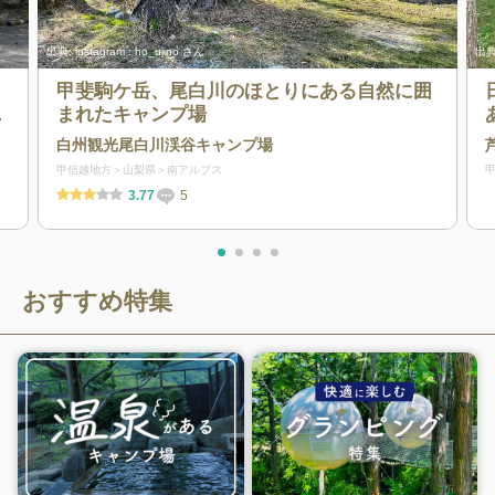
出典:
instagram : ho_ujino さん
出典
甲斐駒ケ岳、尾白川のほとりにある自然に囲
ま
まれたキャンプ場
場
白州観光尾白川渓谷キャンプ場
甲信越地方
山梨県
南アルプス
3.77
5
おすすめ特集