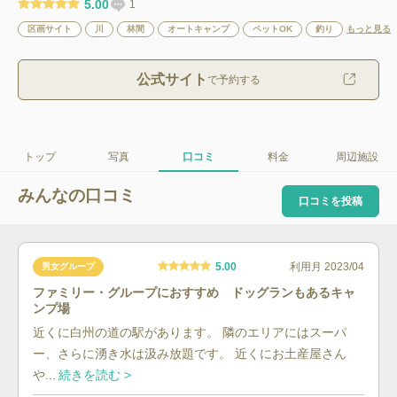
5.00
1
区画サイト
川
林間
オートキャンプ
ペットOK
釣り
もっと見る
公式サイト
で予約する
トップ
写真
口コミ
料金
周辺施設
みんなの口コミ
口コミを投稿
5.00
利用月
2023/04
男女グループ
ファミリー・グループにおすすめ ドッグランもあるキャ
ンプ場
近くに白州の道の駅があります。 隣のエリアにはスーパ
ー、さらに湧き水は汲み放題です。 近くにお土産屋さん
や...
続きを読む >