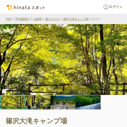
ログイン
TOP
甲信越地方
山梨県
南アルプス
篠沢大滝キャンプ場
口コミ
篠沢大滝キャンプ場