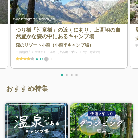
出典:
Instagram：@bison_ssk
出典
う
つり橋「河童橋」の近くにあり、上高地の自
然豊かな森の中にあるキャンプ場
森のリゾート小梨（小梨平キャンプ場）
甲信越地方
長野県
松本市（上高地・乗鞍・白骨・野麦峠）
4.33
1
おすすめ特集