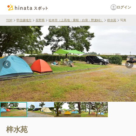
ログイン
TOP
甲信越地方
長野県
松本市（上高地・乗鞍・白骨・野麦峠）
梓水苑
写真
梓水苑