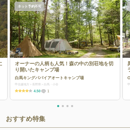
ネット予約不可
に
オーナーの人柄も人気！森の中の別荘地を切
り開いたキャンプ場
白馬キングパパイアオートキャンプ場
甲信越地方
長野県
白馬・小谷
4.50
1
おすすめ特集