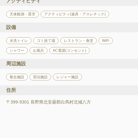
アクティビティ
天体観測・星空
アクティビティ(遊具・アスレチック)
設備
水洗トイレ
ゴミ捨て場
レストラン・食堂
WiFi
シャワー
お風呂
AC電源(コンセント)
周辺施設
複合施設
宿泊施設
レジャー施設
住所
〒399-9301 長野県北安曇郡白馬村北城八方