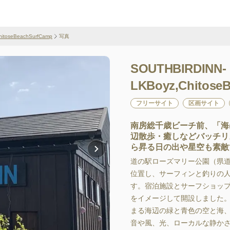
itoseBeachSurfCamp
写真
SOUTHBIRDINN-
LKBoyz,Chitose
フリーサイト
区画サイト
南房総千歳ビーチ前、「海
辺散歩・癒しなどバッチリ
ら昇る日の出や星空も素敵
道の駅ローズマリー公園（県
位置し、サーフィンと釣りの人
す。宿泊施設とサーフショッフ
をイメージして開設しました
まる海辺の緑と青色の空と海、
音や風、光、ローカルな静かさ