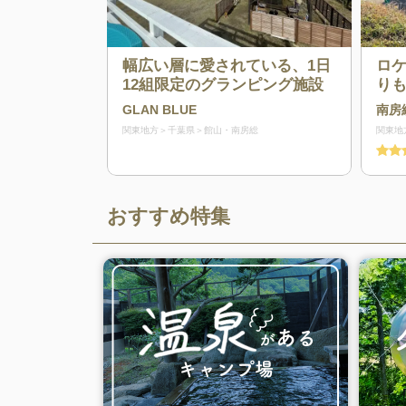
幅広い層に愛されている、1日
ロ
12組限定のグランピング施設
り
GLAN BLUE
南房
関東地方
千葉県
館山・南房総
関東地
おすすめ特集