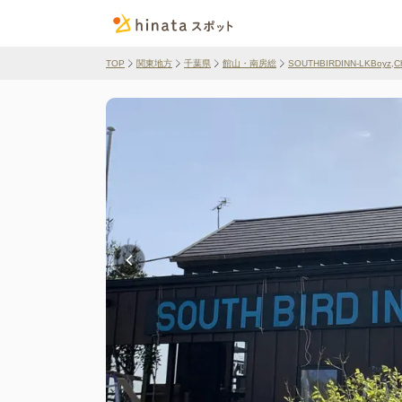
TOP
関東地方
千葉県
館山・南房総
SOUTHBIRDINN-LKBoyz,Ch