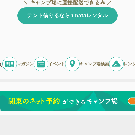
＼ キャンプ場に直接配送できる⛺ ／
テント借りるならhinataレンタル
マガジン
イベント
キャンプ場検索
レン