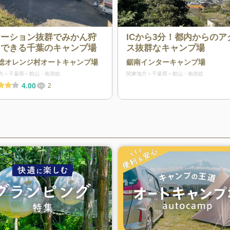
ケーション抜群でみかん狩
ICから3分！都内からのア
もできる千葉のキャンプ場
ス抜群なキャンプ場
総オレンジ村オートキャンプ場
鋸南インターキャンプ場
方
千葉県
館山・南房総
関東地方
千葉県
館山・南房総
4.00
2