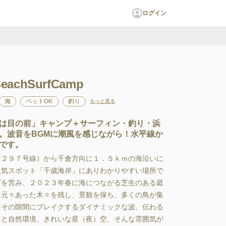
ログイン
BeachSurfCamp
海
ペットOK
釣り
もっと見る
は目の前」キャンプ＋サーフィン・釣り・浜
。波音をBGMに潮風を感じながら！水平線か
です。
道２９７号線）から千倉方向に１．５ｋｍの海沿いに
気スポット「千歳海岸」にありわかりやすい場所で
゚を営み、２０２３年春に海につながる芝生のある庭
。元々あった木々を残し、景観を保ち、多くの鳥が集
その隙間にブレイクするダイナミックな波、伝わる
と自然環境、きれいな星（夜）空、そんな雰囲気が