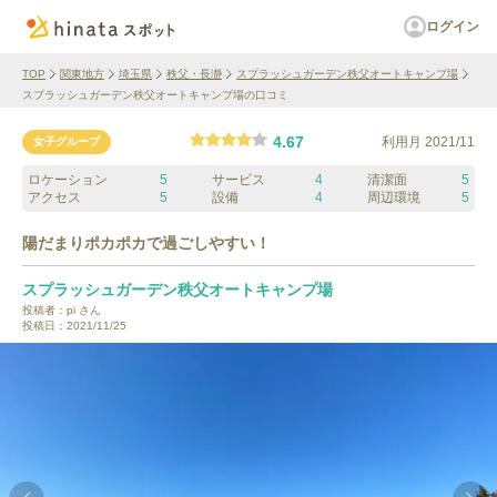
ログイン
TOP
関東地方
埼玉県
秩父・長瀞
スプラッシュガーデン秩父オートキャンプ場
スプラッシュガーデン秩父オートキャンプ場の口コミ
4.67
利用月
2021/11
女子グループ
ロケーション
5
サービス
4
清潔面
5
アクセス
5
設備
4
周辺環境
5
陽だまりポカポカで過ごしやすい！
スプラッシュガーデン秩父オートキャンプ場
投稿者：
pi
さん
投稿日：
2021/11/25