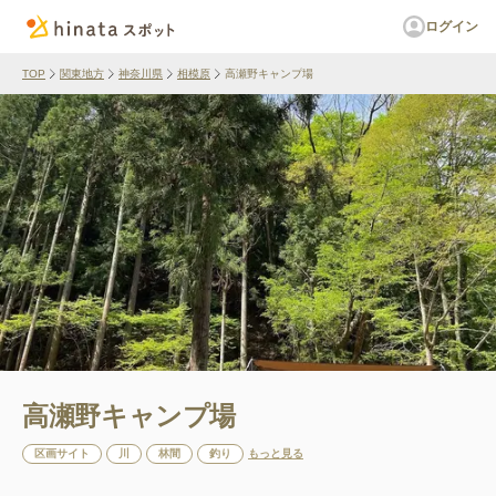
ログイン
TOP
関東地方
神奈川県
相模原
高瀬野キャンプ場
高瀬野キャンプ場
区画サイト
川
林間
釣り
もっと見る