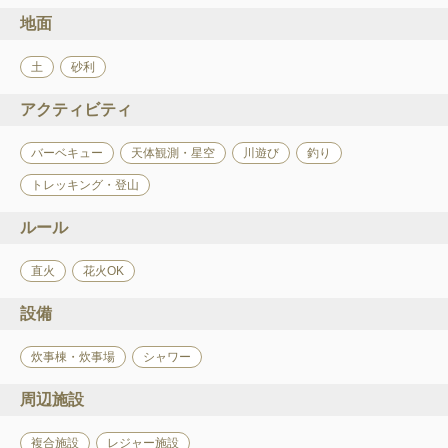
地面
土
砂利
アクティビティ
バーベキュー
天体観測・星空
川遊び
釣り
トレッキング・登山
ルール
直火
花火OK
設備
炊事棟・炊事場
シャワー
周辺施設
複合施設
レジャー施設