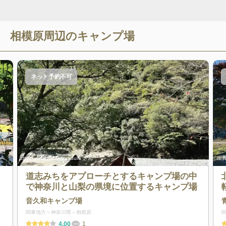
相模原
周辺のキャンプ場
ネット予約不可
出典:
instagram : kwaduru さん
出典
ト
道志みちをアプローチとするキャンプ場の中
で神奈川と山梨の県境に位置するキャンプ場
音久和キャンプ場
関東地方
神奈川県
相模原
4.00
1