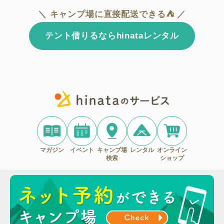
＼ キャンプ場に直接配送できる⛺ ／
テント借りるならhinataレンタル
マガジン
イベント
キャンプ場
レンタル
オンライン
検索
ショップ