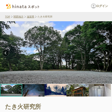
ログイン
TOP
関西地方
滋賀県
たき火研究所
たき火研究所