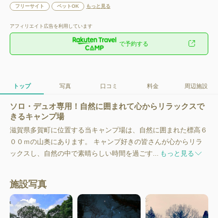
フリーサイト
ペットOK
もっと見る
アフィリエイト広告を利用しています
で予約する
トップ
写真
口コミ
料金
周辺施設
ソロ・デュオ専用！自然に囲まれて心からリラックスで
きるキャンプ場
滋賀県多賀町に位置する当キャンプ場は、自然に囲まれた標高６
００ｍの山奥にあります。 キャンプ好きの皆さんが心からリラ
ックスし、自然の中で素晴らしい時間を過ごす...
もっと見る
施設写真