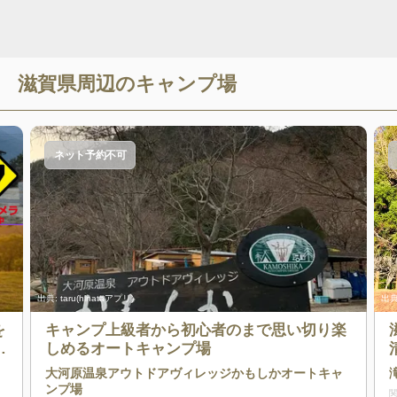
滋賀県
周辺のキャンプ場
ネット予約不可
出典:
taru(hinataアプリ)
出典
を
キャンプ上級者から初心者のまで思い切り楽
セ
しめるオートキャンプ場
大河原温泉アウトドアヴィレッジかもしかオートキャ
ンプ場