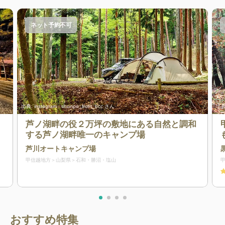
ネット予約不可
出典:
instagram : shunpo_from_bcc さん
出典
芦ノ湖畔の役２万坪の敷地にある自然と調和
する芦ノ湖畔唯一のキャンプ場
芦川オートキャンプ場
甲信越地方
山梨県
石和・勝沼・塩山
おすすめ特集