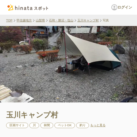
ログイン
TOP
甲信越地方
山梨県
石和・勝沼・塩山
玉川キャンプ村
写真
玉川キャンプ村
区画サイト
川
林間
ペットOK
釣り
もっと見る