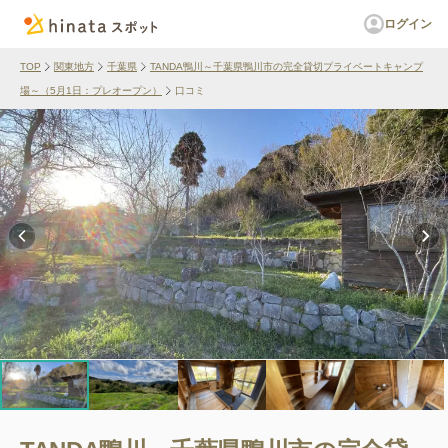
ログイン
TOP
関東地方
千葉県
TANDA鴨川～千葉県鴨川市の完全貸切プライベートキャンプ
場～（5月1日：プレオープン）
口コミ