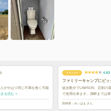
4.83
05
ファミリー
ファミリーキャンプにピッ
く人がやはり同じ不満を抱く可能
徒歩数分でLAWSON、石割の
きを読む >
で使用出来ます。湖畔までは車で
投稿者：
みぃばぁ
さん