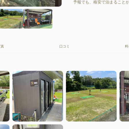
予報でも、格安で泊まること
写真
口コミ
料