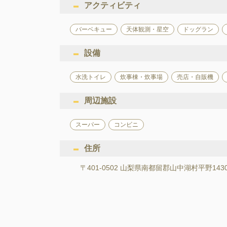
アクティビティ
バーベキュー
天体観測・星空
ドッグラン
設備
水洗トイレ
炊事棟・炊事場
売店・自販機
周辺施設
スーパー
コンビニ
住所
〒401-0502 山梨県南都留郡山中湖村平野1