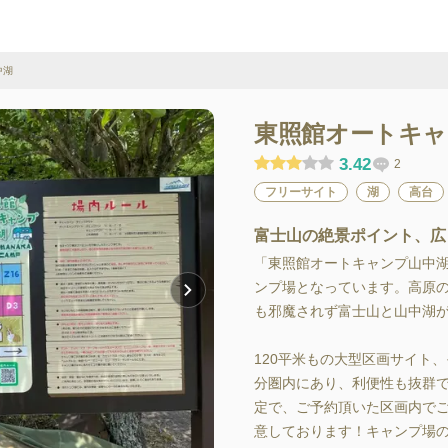
中湖
東照館オートキャ
3.42
2
フリーサイト
湖
高台
富士山の絶景ポイント、広
「東照館オートキャンプ山中
ンプ場となっています。高原の
も邪魔されず富士山と山中湖が
120平米もの大型区画サイト
分圏内にあり、利便性も抜群で
定で、ご予約頂いた区画内で
意しております！キャンプ場