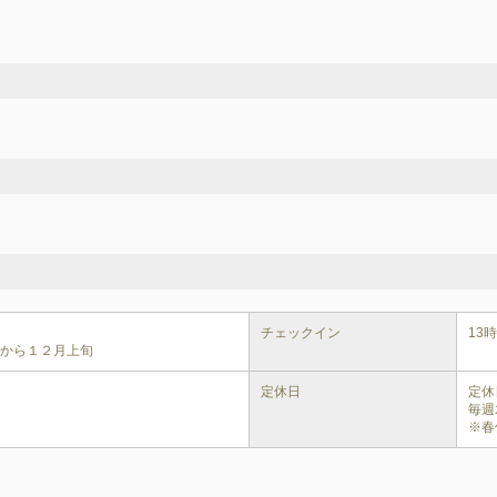
チェックイン
13時
旬から１２月上旬
定休日
定休
毎週
※春