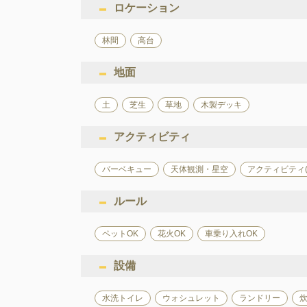
ロケーション
林間
高台
地面
土
芝生
草地
木製デッキ
アクティビティ
バーベキュー
天体観測・星空
アクティビティ
ルール
ペットOK
花火OK
車乗り入れOK
設備
水洗トイレ
ウォシュレット
ランドリー