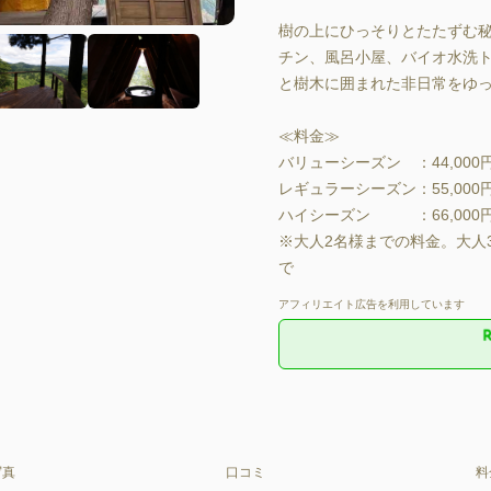
樹の上にひっそりとたたずむ
チン、風呂小屋、バイオ水洗
と樹木に囲まれた非日常をゆっく
≪料金≫

バリューシーズン　：44,000
レギュラーシーズン：55,000
ハイシーズン　　　：66,000
※大人2名様までの料金。大人
で
アフィリエイト広告を利用しています
写真
口コミ
料