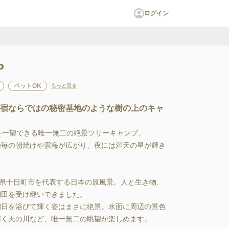
ログイン
P
ペットOK
もっと見る
峠宿ならではの秘密基地のような樹の上のキャ
一望できる唯一無二の絶景ツリーキャンプ。

毎の朝焼けや雲海が広がり、夜には満天の星が輝き
潟県十日町市を代表する日本の原風景。人と生き物、
田を受け継いできました。

゙朝日を浴びて輝く姿はまさに絶景。水面に周辺の景色
く天の川など、唯一無二の眺望が楽しめます。
