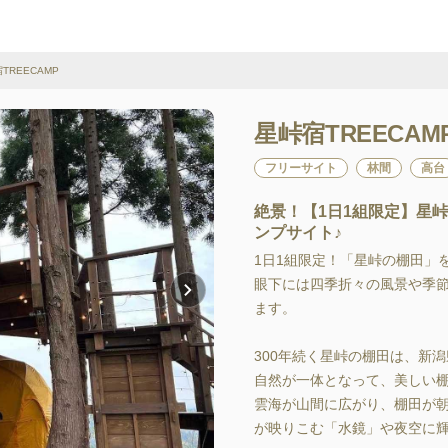
TREECAMP
星峠宿TREECAM
フリーサイト
林間
高台
絶景！【1日1組限定】星
ンプサイト♪
1日1組限定！「星峠の棚田」を
眼下には四季折々の風景や季節
ます。

300年続く星峠の棚田は、新
自然が一体となって、美しい棚
雲海が山間に広がり、棚田か
が映りこむ「水鏡」や夜空に輝