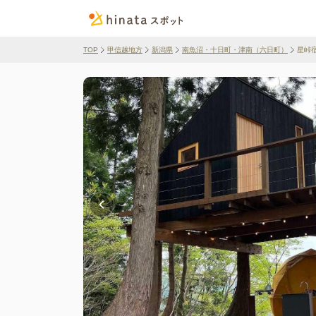
TOP
甲信越地方
新潟県
南魚沼・十日町・津南（六日町）
星峠宿