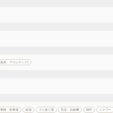
(遊具・アスレチック)
炊事棟・炊事場
給湯
ゴミ捨て場
売店・自販機
WiFi
シャワー