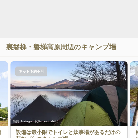
裏磐梯・磐梯高原
周辺のキャンプ場
ネット予約不可
出典:
Instagram(@tsuyoooshi.h)
出典
園
設備は最小限でトイレと炊事場があるだけの