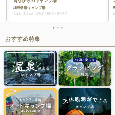
と
昔ながらのキャンプ場
細野牧場キャンプ場
北海道・東北地方
福島県
裏磐梯・磐梯高原
おすすめ特集