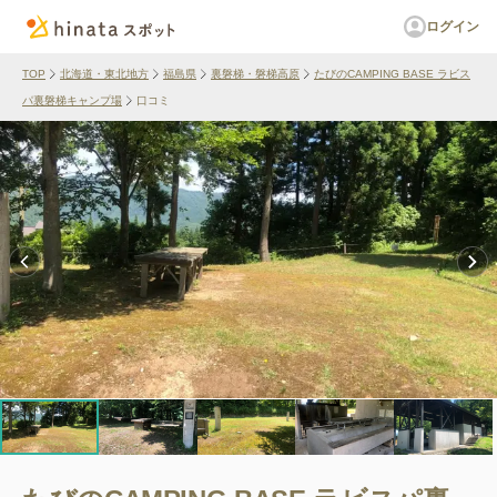
ログイン
TOP
北海道・東北地方
福島県
裏磐梯・磐梯高原
たびのCAMPING BASE ラビス
パ裏磐梯キャンプ場
口コミ