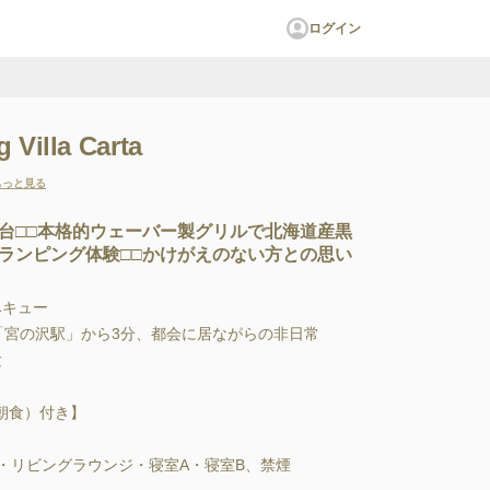
ログイン
 Villa Carta
もっと見る
台□□本格的ウェーバー製グリルで北海道産黒
ランピング体験□□かけがえのない方との思い
キュー

「宮の沢駅」から3分、都会に居ながらの非日常



朝食）付き】

ビングラウンジ・寝室A・寝室B、禁煙
