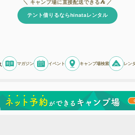
＼ キャンプ場に直接配送できる⛺ ／
テント借りるならhinataレンタル
マガジン
イベント
キャンプ場検索
レン