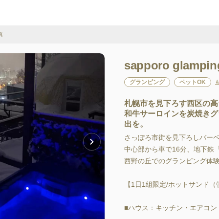
真
sapporo glamping
グランピング
ペットOK
札幌市を見下ろす西区の高
和牛サーロインを炭焼きグ
出を。
さっぽろ市街を見下ろしバーベ
中心部から車で16分、地下鉄
西野の丘でのグランピング体験
【1日1組限定/ホットサンド（
■ハウス：キッチン・エアコン・リ