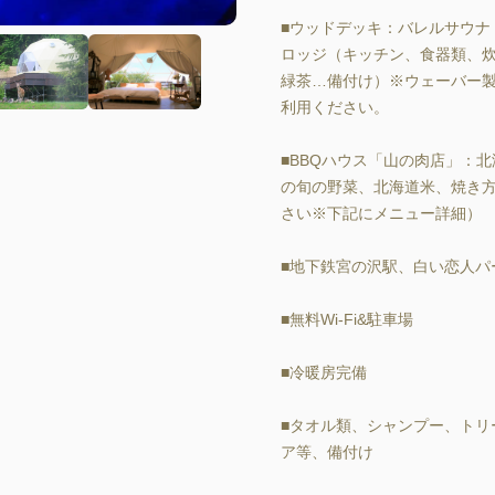
■ウッドデッキ：バレルサウナ
ロッジ（キッチン、食器類、
緑茶…備付け）※ウェーバー製
利用ください。

■BBQハウス「山の肉店」：
の旬の野菜、北海道米、焼き方・
さい※下記にメニュー詳細）

■地下鉄宮の沢駅、白い恋人パ
■無料Wi-Fi&駐車場

■冷暖房完備

■タオル類、シャンプー、トリ
ア等、備付け
