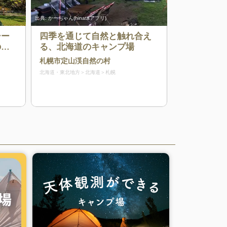
出典:
かーちゃん(hinataアプリ)
シー
四季を通じて自然と触れ合え
の多
る、北海道のキャンプ場
札幌市定山渓自然の村
北海道・東北地方
北海道
札幌