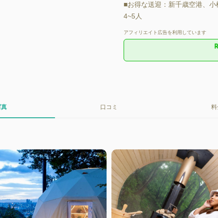
■お得な送迎：新千歳空港、小
4~5人
アフィリエイト広告を利用しています
写真
口コミ
料