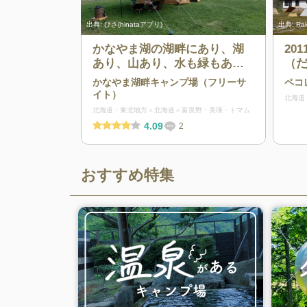
出典:
ひさ(hinataアプリ)
出典:
Ra
かなやま湖の湖畔にあり、湖
20
あり、山あり、水も緑もある
（
気持ちの良いキャンプ場
ー
かなやま湖畔キャンプ場（フリーサ
ペコ
て
イト）
北海道
山
北海道・東北地方
北海道
富良野・美瑛・トマム
お
4.09
2
学
じら
プ
おすすめ特集
ペ
な
レ
す