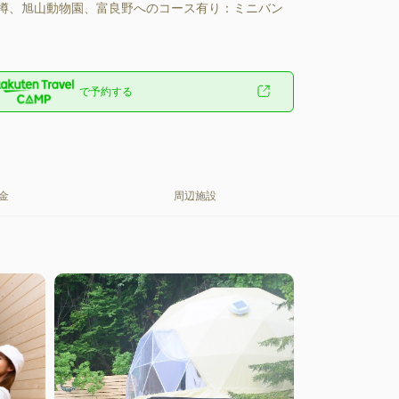
樽、旭山動物園、富良野へのコース有り：ミニバン
で予約する
金
周辺施設