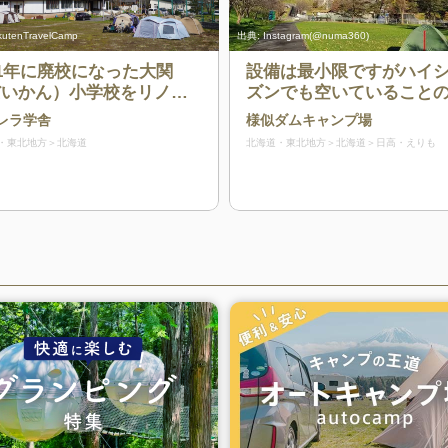
kutenTravelCamp
出典:
Instagram(@numa360)
11年に廃校になった大関
設備は最小限ですがハイ
だいかん）小学校をリノベ
ズンでも空いていること
ションし、キャンプ場とし
い穴場キャンプ場
レラ学舎
様似ダムキャンプ場
オープンしました。周りは
・東北地方
北海道
北海道・東北地方
北海道
日高・えりも
と牧場、牧草地に囲まれて
り、北海道らしい大自然と
校の昔懐かしい雰囲気が感
れます。 校舎内はキャン
場管理棟兼コワーキングス
ース＆レンタルスペースに
っており、休憩ルーム、ト
ーニングジムなどもありま
。