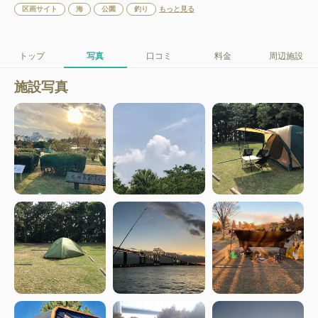
区画サイト
海
公園
釣り
もっと見る
トップ
写真
口コミ
料金
周辺施設
施設写真