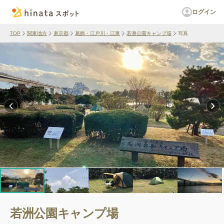
ログイン
TOP
関東地方
東京都
葛飾・江戸川・江東
若洲公園キャンプ場
写真
若洲公園キャンプ場