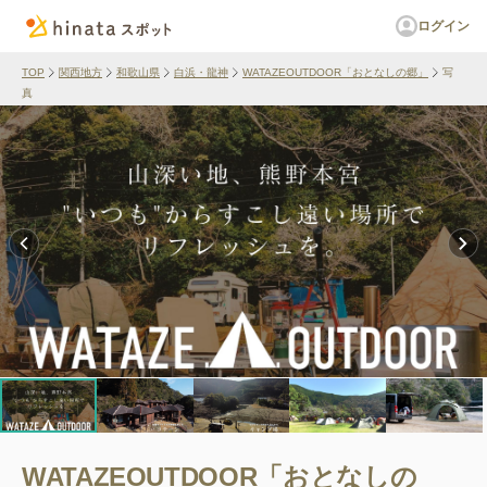
ログイン
TOP
関西地方
和歌山県
白浜・龍神
WATAZEOUTDOOR「おとなしの郷」
写
真
WATAZEOUTDOOR「おとなしの