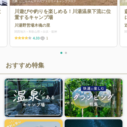
出典:
にしちゃんママのファミリーキャンプブログ
出典
近
川遊びや釣りを楽しめる！川湯温泉下流に位
置するキャンプ場
川湯野営場木魂の里
関西地方
和歌山県
白浜・龍神
4.33
1
おすすめ特集