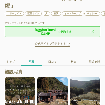
郷」
フリーサイト
区画サイト
川
林間
オートキャンプ
ペットOK
アフィリエイト広告を利用しています
で予約する
公式サイトで予約をする
トップ
写真
口コミ
料金
周辺施設
施設写真