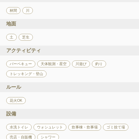
林間
川
地面
土
芝生
アクティビティ
バーベキュー
天体観測・星空
川遊び
釣り
トレッキング・登山
ルール
花火OK
設備
水洗トイレ
ウォシュレット
炊事棟・炊事場
ゴミ捨て場
売店・自販機
シャワー