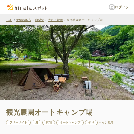
ログイン
TOP
甲信越地方
山梨県
大月・都留
観光農園オートキャンプ場
観光農園オートキャンプ場
フリーサイト
川
林間
オートキャンプ
釣り
もっと見る